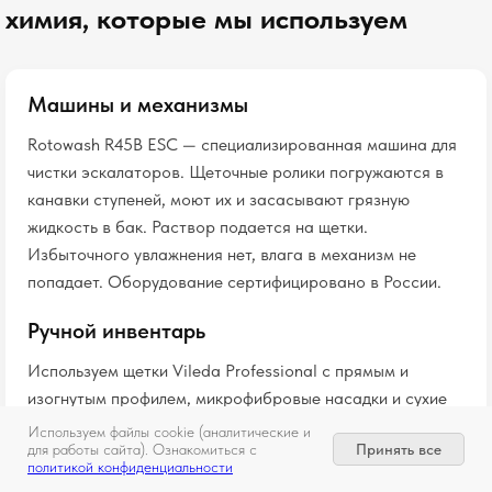
химия, которые мы используем
Машины и механизмы
Rotowash R45B ESC — специализированная машина для
чистки эскалаторов. Щеточные ролики погружаются в
канавки ступеней, моют их и засасывают грязную
жидкость в бак. Раствор подается на щетки.
Избыточного увлажнения нет, влага в механизм не
попадает. Оборудование сертифицировано в России.
Ручной инвентарь
Используем щетки Vileda Professional с прямым и
изогнутым профилем, микрофибровые насадки и сухие
пады для финального осушения. Инвентарь подбираем
Используем файлы cookie (аналитические и
Принять все
для работы сайта). Ознакомиться с
под конкретный тип поверхности.
политикой конфиденциальности