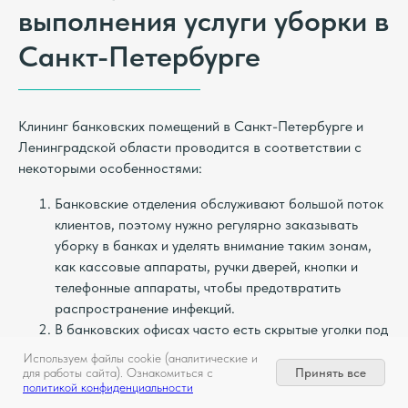
выполнения услуги уборки в
Санкт-Петербурге
Клининг банковских помещений в Санкт-Петербурге и
Ленинградской области проводится в соответствии с
некоторыми особенностями:
Банковские отделения обслуживают большой поток
клиентов, поэтому нужно регулярно заказывать
уборку в банках и уделять внимание таким зонам,
как кассовые аппараты, ручки дверей, кнопки и
телефонные аппараты, чтобы предотвратить
распространение инфекций.
В банковских офисах часто есть скрытые уголки под
столами, за мебелью и в комнатах персонала,
Используем файлы cookie (аналитические и
которые требуют качественной уборки и проверки
Принять все
для работы сайта). Ознакомиться с
политикой конфиденциальности
на загрязненность.