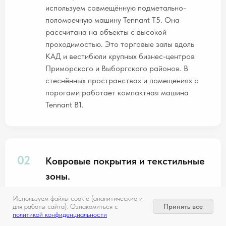
используем совмещённую подметально-
поломоечную машину Tennant T5. Она
рассчитана на объекты с высокой
проходимостью. Это торговые залы вдоль
КАД и вестибюли крупных бизнес-центров
Приморского и Выборгского районов. В
стеснённых пространствах и помещениях с
порогами работает компактная машина
Tennant B1.
Ковровые покрытия и текстильные
зоны.
Ежедневную сухую чистку мы проводим
Используем файлы cookie (аналитические и
Принять все
для работы сайта). Ознакомиться с
профессиональными пылесосами Vileda
политикой конфиденциальности
Professional. При плановой влажной