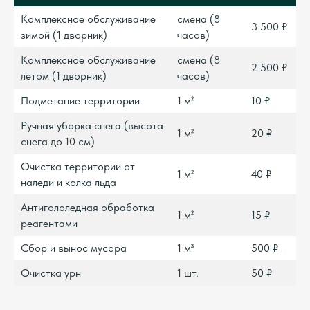
Комплексное обслуживание
смена (8
3 500 ₽
зимой (1 дворник)
часов)
Комплексное обслуживание
смена (8
2 500 ₽
летом (1 дворник)
часов)
Подметание территории
1 м²
10 ₽
Ручная уборка снега (высота
1 м²
20 ₽
снега до 10 см)
Очистка территории от
1 м²
40 ₽
наледи и колка льда
Антигололедная обработка
1 м²
15 ₽
реагентами
Сбор и вынос мусора
1 м³
500 ₽
Очистка урн
1 шт.
50 ₽