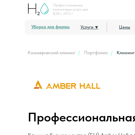
Профессиональные
клининговые услуги для
B2B с 2015 г.
Уборка для физлиц
Услуги ⯆
Цены
Коммерческий клининг
/
Портфолио
/
Клининг
Профессиональная