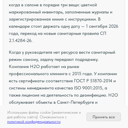
когда в салоне в порядке три вещи: цветной
маркированный инвентарь, заполненные журналы и
зарегистрированная химия с инструкциями. В
календаре стоит держать одну дату — 1 сентября 2026
года, переход на новые санитарные правила СП
2.1.4284-26.
Когда у руководителя нет ресурса вести санитарный
режим самому, задачу передают подрядчику.
Компания H2O работает на рынке
профессионального клининга с 2015 года. У компании
есть сертификаты соответствия ГОСТ Р 51870-2014 и
системы менеджмента качества ISO 9001:2015, а
также лицензия на деятельность по дезинфекцию. H2O
обслуживает объекты в Санкт-Петербурге и
Ленинградской области, в Москве и Московской
Используем файлы cookie (аналитические и
области, включая салоны красоты.
Принять все
для работы сайта). Ознакомиться с
политикой конфиденциальности