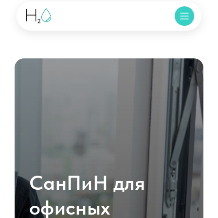
СанПиН для
офисных