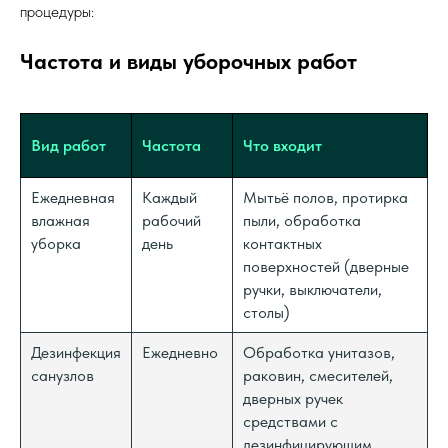
процедуры:
Частота и виды уборочных работ
Вид работ
Частота
Что входит
Ежедневная
Каждый
Мытьё полов, протирка
влажная
рабочий
пыли, обработка
уборка
день
контактных
поверхностей (дверные
ручки, выключатели,
столы)
Дезинфекция
Ежедневно
Обработка унитазов,
санузлов
раковин, смесителей,
дверных ручек
средствами с
дезинфицирующим