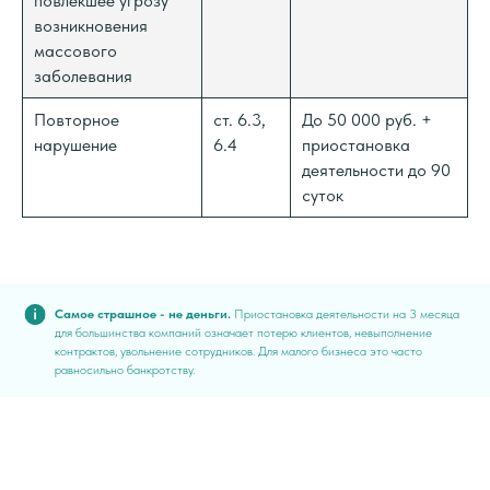
повлекшее угрозу
возникновения
массового
заболевания
Повторное
ст. 6.3,
До 50 000 руб. +
нарушение
6.4
приостановка
деятельности до 90
суток
Самое страшное - не деньги.
Приостановка деятельности на 3 месяца
для большинства компаний означает потерю клиентов, невыполнение
контрактов, увольнение сотрудников. Для малого бизнеса это часто
равносильно банкротству.