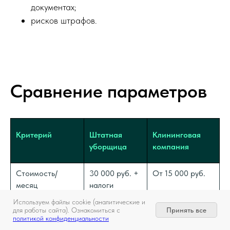
документах;
рисков штрафов.
Сравнение параметров
Критерий
Штатная
Клининговая
уборщица
компания
Стоимость/
30 000 руб. +
От 15 000 руб.
месяц
налоги
Используем файлы cookie (аналитические и
Закупка химии и
Вы
Компания
Принять все
для работы сайта). Ознакомиться с
инвентаря
политикой конфиденциальности