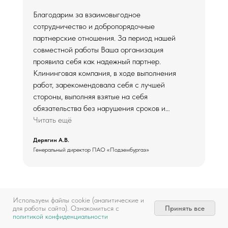
Благодарим за взаимовыгодное
сотрудничество и добропорядочные
партнерские отношения. За период нашей
совместной работы Ваша организация
проявила себя как надежный партнер.
Клининговая компания, в ходе выполнения
работ, зарекомендовала себя с лучшей
стороны, выполняя взятые на себя
обязательства без нарушения сроков и
договоренностей.
Читать ещё
Дерягин А.В.
Сотрудников компании отличает высокий
Генеральный директор ПАО «Подзембургаз»
уровень профессионализма и ответственный
подход к выполнению поставленных задач.
Желаем Вам производственных успехов,
экономического и финансового благополучия,
Используем файлы cookie (аналитические и
укрепления взаимоотношений благо наших
Перейти к отзывам
Принять все
для работы сайта). Ознакомиться с
предприятий. Надеемся на дальнейшее
политикой конфиденциальности
плодотворное сотрудничество!